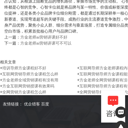
占认知，从根源上阻断竞品的增长路径，掌握市场竞争的主动权。 心
终都是心智的竞争。心智卡位就是将品牌与某一特性、价值或标签深
位提神，还是各类小众品牌卡位细分刚需，都是通过长期深耕单一核心
新赛道、实现弯道超车的关键手段。成熟行业的主流赛道竞争激烈，
身产品优势，聚焦小众人群、细分需求与垂直场景，打造专属细分品
空白市场，积累首批核心用户与品牌口碑。
上一篇：
方金老师ai营销讲课好不好
下一篇：
方金老师ai营销讲课可不可以
相关文章
+
培训导师方金课程好不好
+
互联网导师方金老师课程内
+
互联网营销导师方金课程怎么样
+
互联网营销导师方金课程能
+
方金老师全域营销课程有没有用
+
方金老师全网营销课程有没
+
方金互联网营销授课有效果吗
+
互联网营销导师方金课程有
+
全网营销方金课程怎么样
+
全网营销导师方金课程讲的
友情链接：
优企猎客
百度