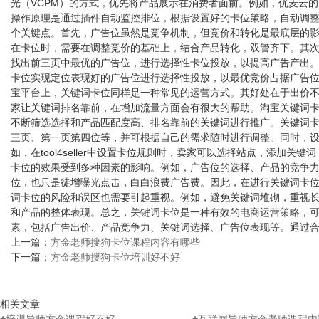
光（VCPM）的方式，优先将产品展示在消费者面前。例如，优麦云
操作原理是通过插件自动监控排位，根据设置好的卡位策略，自动调整
个关键点。首先，广告位虽然是竞争机制，但竞价和转化是最底层的
在卡位时，需要在调整竞价的基础上，结合产品转化，双管齐下。其
找出前三页中最优的广告位，进行选择性卡位投放，以提高广告产出
卡位实现定位表现好的广告位进行选择性投放，以最优竞价占据广告位
宝平台上，关键词卡位同样是一种常见的运营方式。其好处在于出价
家让关键词排名靠前，在增加流量方面会有很大的帮助。淘宝关键词
不断筛选选择和产品匹配度高、排名靠前的关键词进行推广。关键词
三页、第一页第四位等，并可根据自己的需求随时进行调整。同时，
如，在tool4seller中设置卡位规则时，卖家可以选择站点，添加
卡位的效果受到多种因素的影响。例如，广告位的选择、产品的竞争
位，也只是徒增曝光点击，白白浪费广告费。因此，在进行关键词卡位时
词卡位的风险和误区也需要引起重视。例如，避免关键词堆砌，重视
和产品的整体表现。总之，关键词卡位是一种有效的电商运营策略，
素，包括广告出价、产品竞争力、关键词选择、广告位表现等。通过
上一篇：
方金老师搜狗卡位课程内容有哪些
下一篇：
方金老师搜狗卡位培训好不好
相关文章