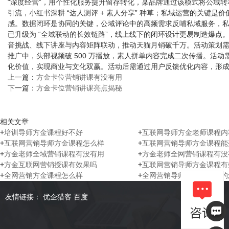
“深度经营”，用个性化服务提升留存转化，某品牌通过该模式将公域转私域
引流，小红书深耕 “达人测评 + 素人分享” 种草；私域运营的关键是
感。数据闭环是协同的关键，公域评论中的高频需求反哺私域服务，私域复购
已升级为 “全域联动的长效链路”，线上线下的闭环设计更易制造爆点。
音挑战、线下讲座与内容矩阵联动，推动天猫月销破千万。活动策划需善
推广中，头部视频破 500 万播放，素人拼单内容完成二次传播。活
化价值，实现商业与文化双赢。活动后需通过用户反馈优化内容，形成 “活动
上一篇：
方金卡位营销讲课有没有用
下一篇：
方金卡位营销讲课亮点揭秘
相关文章
+
培训导师方金课程好不好
+
互联网导师方金老师课程内
+
互联网营销导师方金课程怎么样
+
互联网营销导师方金课程能
+
方金老师全域营销课程有没有用
+
方金老师全网营销课程有没
+
方金互联网营销授课有效果吗
+
互联网营销导师方金课程有
+
全网营销方金课程怎么样
+
全网营销导师方金课程讲的
友情链接：
优企猎客
百度