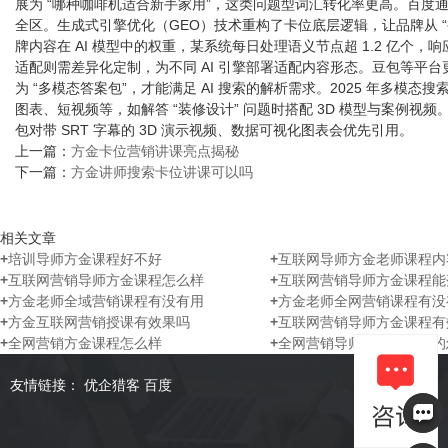
展为 “哪种咖啡机适合新手家用”，这类问题型词汇转化率更高。百度通
全区。​ 生成式引擎优化（GEO）技术重构了卡位底层逻辑，让品牌从 
牌内容在 AI 模型中的权重，某系统每日处理语义节点超 1.2 亿个
适配则需差异化定制，为不同 AI 引擎部署适配内容形态。豆包等平台更青
为 “多模态答案包”，才能满足 AI 搜索的解析需求。2025 年多
图表、短视频等，如解答 “装修设计” 问题时搭配 3D 模型与案例视
包对带 SRT 字幕的 3D 演示视频、数据可视化图表会优先引用。
上一篇：
方金卡位营销讲课亮点揭秘
下一篇：
方金讲师搜索卡位讲课可以吗
相关文章
+
培训导师方金课程好不好
+
互联网导师方金老师课程内
+
互联网营销导师方金课程怎么样
+
互联网营销导师方金课程能
+
方金老师全域营销课程有没有用
+
方金老师全网营销课程有没
+
方金互联网营销授课有效果吗
+
互联网营销导师方金课程有
+
全网营销方金课程怎么样
+
全网营销导师方金课程讲的
友情链接：
优企猎客
百度