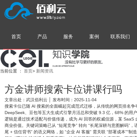
首页
产品
服务
案例
联系我们
当前位置
：
首页
>
新闻资讯
方金讲师搜索卡位讲课行吗
文章出处：武汉佰利云 │ 发布时间：2025-11-04
搜索卡位已随 AI 搜索的全面崛起完成范式迁移，从传统的网页排名争夺
DeepSeek、豆包等五大生成式引擎月活总和突破 9.3 亿，68
逻辑是通过技术适配与价值传递，成为 AI 回答的权威信源，某 SaaS
商业价值。​ 关键词策略已从 “短尾竞争” 转向 “长尾深耕与意图解码
尾 + 信任背书” 的语义网络，如 “企业 AI 客服” 需关联 “部署成